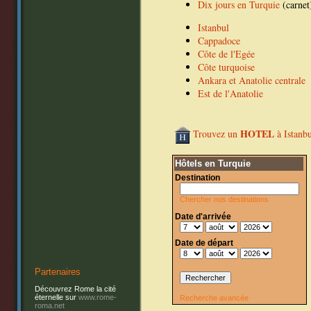
Dix jours en Turquie
(carnet
Istanbul
Cappadoce
Côte de l'Egée
Côte turquoise
Ankara et Anatolie centrale
Est de l'Anatolie
HOTEL
Trouvez un
à Istanbu
Hôtels en Turquie
Destination
Chercher nos destinations
Date d'arrivée
Date de départ
Partenaires
Découvrez Rome la cité
éternelle sur
www.rome-
Recherche avancée
roma.net