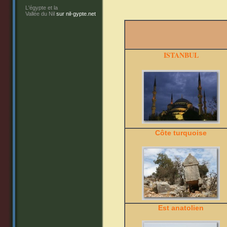
L'égypte et la
Vallée du Nil
sur nil-gypte.net
ISTANBUL
Côte turquoise
Est anatolien