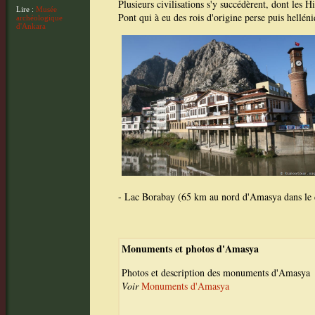
Plusieurs civilisations s'y succédèrent, dont les H
Lire :
Musée
Pont qui à eu des rois d'origine perse puis hellén
archéologique
d'Ankara
- Lac Borabay (65 km au nord d'Amasya dans le di
Monuments et photos d'Amasya
Photos et description des monuments d'Amasya
Voir
Monuments d'Amasya