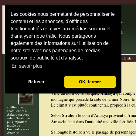
Les cookies nous permettent de personnaliser le
contenu et les annonces, d'offrir des
fonctionnalités relatives aux médias sociaux et
d'analyser notre trafic. Nous partageons
également des informations sur l'utilisation de
notre site avec nos partenaires de médias
sociaux, de publicité et d'analyse.
Accueil -
Cartes -
Destinations -
Carnet de voyage -
Hôtels -
En savoir plus
Anatolie
>
Amasya
Photos
Amasya
Refuser
OK, fermer
Le
musée
des
Amasya
Ville du nord de la Turquie,
qui compte e
montagne qui précède la côte de la mer Noire, le 
Le climat y est plutôt continental, propice à la c
civilisations
anatoliennes à
Strabon
Ama
Selon
le nom d'Amasya provient d'
Ankara est avec
celui d'Istabul le
Amaseia
était dans l'antiquité une ville fortifiée.
plus important
musée de
l'archéologie en
Sa longue histoire a vu le passage de personnages
Anatolie