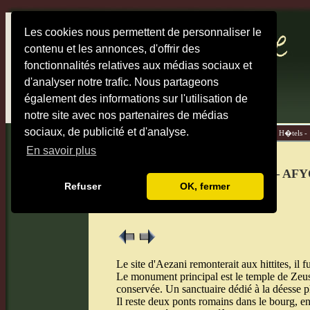
Les cookies nous permettent de personnaliser le
contenu et les annonces, d'offrir des
fonctionnalités relatives aux médias sociaux et
d'analyser notre trafic. Nous partageons
également des informations sur l'utilisation de
notre site avec nos partenaires de médias
sociaux, de publicité et d'analyse.
Accueil -
Cartes -
Destinations -
Carnet de voyage -
H�tels -
En savoir plus
AEZANI – BOUE TURQUE – AFY
Refuser
OK, fermer
23 novembre
Le site d'Aezani remonterait aux hittites, il 
Le monument principal est le temple de Zeus 
conservée. Un sanctuaire dédié à la déesse p
Il reste deux ponts romains dans le bourg, enc