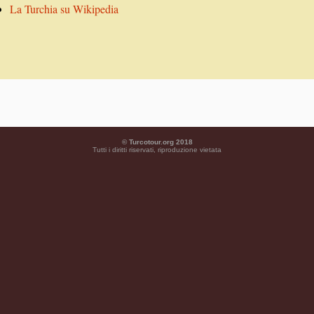
La Turchia su Wikipedia
©
Turcotour.org 2018
Tutti i diritti riservati, riproduzione vietata