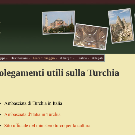
ppe -
Destinazioni -
Diari di viaggio -
Alberghi -
Pratica -
Allegati
olegamenti utili sulla Turchia
Ambasciata di Turchia in Italia
Ambasciata d'Italia in Turchia
Sito ufficiale del ministero turco per la cultura