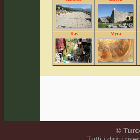
Kas
Myra
©
Turc
Tutti i diritti ri