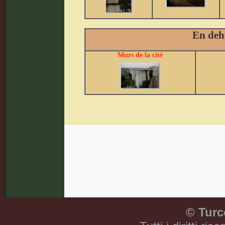
En deh
Murs de la cité
©
Turc