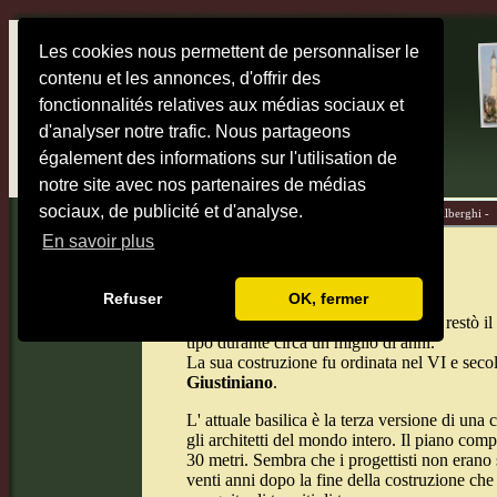
Les cookies nous permettent de personnaliser le
contenu et les annonces, d'offrir des
fonctionnalités relatives aux médias sociaux et
d'analyser notre trafic. Nous partageons
également des informations sur l'utilisation de
notre site avec nos partenaires de médias
sociaux, de publicité et d'analyse.
Home -
Mappe -
Destinazioni -
Diari di viaggio -
Alberghi -
En savoir plus
Santa Sofia
Refuser
OK, fermer
La basilica
Santa Sofia
(Aya Sofya) restò i
tipo durante circa un miglio di anni.
La sua costruzione fu ordinata nel VI e secol
Giustiniano
.
L' attuale basilica è la terza versione di un
gli architetti del mondo intero. Il piano com
30 metri. Sembra che i progettisti non erano s
venti anni dopo la fine della costruzione che