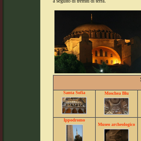
a seguito di tremiti di terra.
Santa Sofia
Moschea Blu
Ippodromo
Museo archeologico