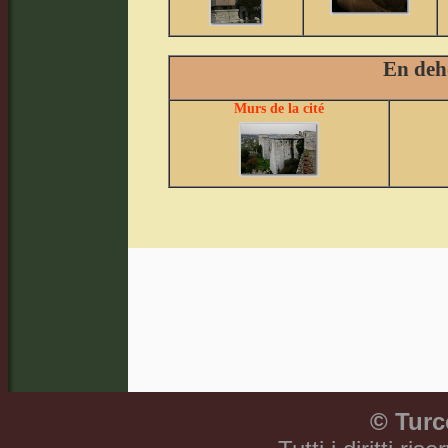
En deh
Murs de la cité
©
Turc