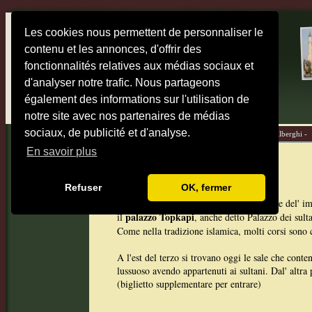
Les cookies nous permettent de personnaliser le
contenu et les annonces, d'offrir des
fonctionnalités relatives aux médias sociaux et
d'analyser notre trafic. Nous partageons
également des informations sur l'utilisation de
notre site avec nos partenaires de médias
sociaux, de publicité et d'analyse.
Home -
Mappe -
Destinazioni -
Diari di viaggio -
Alberghi -
En savoir plus
Palazzo Topkapi
Refuser
OK, fermer
Istanbul fu durante molti secoli la capitale del' i
palazzo Topkapi
il
, anche detto Palazzo dei sult
Come nella tradizione islamica, molti corsi sono c
A l'est del terzo si trovano oggi le sale che conten
lussuoso avendo appartenuti ai sultani. Dal' altra 
(biglietto supplementare per entrare)