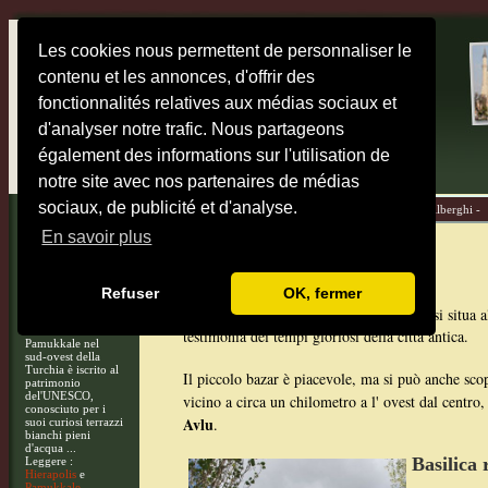
Les cookies nous permettent de personnaliser le
contenu et les annonces, d'offrir des
fonctionnalités relatives aux médias sociaux et
d'analyser notre trafic. Nous partageons
également des informations sur l'utilisation de
notre site avec nos partenaires de médias
sociaux, de publicité et d'analyse.
Home -
Mappe -
Destinazioni -
Diari di viaggio -
Alberghi -
En savoir plus
Bergama
Il sito
di
Refuser
OK, fermer
Bergama
L' interessante piccola città di
si situa 
testimonia dei tempi gloriosi della città antica.
Pamukkale nel
sud-ovest della
Turchia è iscrito al
Il piccolo bazar è piacevole, ma si può anche scopr
patrimonio
del'UNESCO,
vicino a circa un chilometro a l' ovest dal centro,
conosciuto per i
Avlu
.
suoi curiosi terrazzi
bianchi pieni
d'acqua ...
Basilica 
Leggere :
Hierapolis
e
Pamukkale