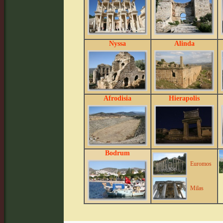
Nyssa
Alinda
Afrodisia
Hierapolis
Bodrum
Euromos
Milas