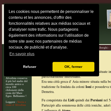
Les cookies nous permettent de personnaliser le
contenu et les annonces, d'offrir des
fonctionnalités relatives aux médias sociaux et
d'analyser notre trafic. Nous partageons
également des informations sur l'utilisation de
notre site avec nos partenaires de médias
sociaux, de publicité et d'analyse.
Home -
Mappe -
Destinazioni -
Diari di viaggio -
Alberghi -
En savoir plus
Priene
Refuser
OK, fermer
Priene
fu una città antica le cui vestigia situate
particolarmente interessanti.
Afrodisia conserva
Era una città greca d' Asia minore situata sulla 
il più bel stadio del
mondo antico a
Ioni
tradizione fu fondata da coloni
e possedeva t
circa 100
chilometri della
Demetra.
costa del Mare
Egeo. Bellissimo !
Lidi
Persiani
Fu conquistata dai
quindi dai
nel 5
Leggere :
Storia e
Partecipò alla sommossa delle città ioniche, aderì
visite d 'Afrodisia
Atene
l' influenza di
.