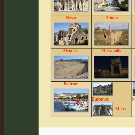
Nyssa
Alinda
Afrodisia
Hierapolis
Bodrum
Euromos
M
Milas