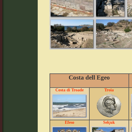
Costa dell Egeo
Costa di Troade
Troia
Efeso
Selçuk