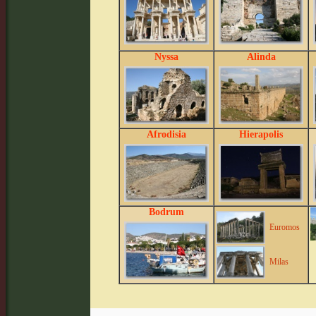
Nyssa
Alinda
Afrodisia
Hierapolis
Bodrum
Euromos
Milas