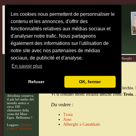
Les cookies nous permettent de personnaliser le
contenu et les annonces, d'offrir des
fonctionnalités relatives aux médias sociaux et
d'analyser notre trafic. Nous partageons
également des informations sur l'utilisation de
notre site avec nos partenaires de médias
sociaux, de publicité et d'analyse.
Home -
Mappe -
Destinazioni -
Diari di viaggio -
Alberghi -
En savoir plus
Troade e Dardanelli
Refuser
OK, fermer
Troade
La
è situata al Nord-ovest della Turchia. 
Troia
Vi si contano molte località antiche come
,
Afrodisia conserva
il più bel stadio del
mondo antico a
Da vedere :
circa 100
chilometri della
costa del Mare
Troia
Egeo. Bellissimo !
Asso
Alberghi a Canakkale
Leggere :
Storia e
visite d 'Afrodisia