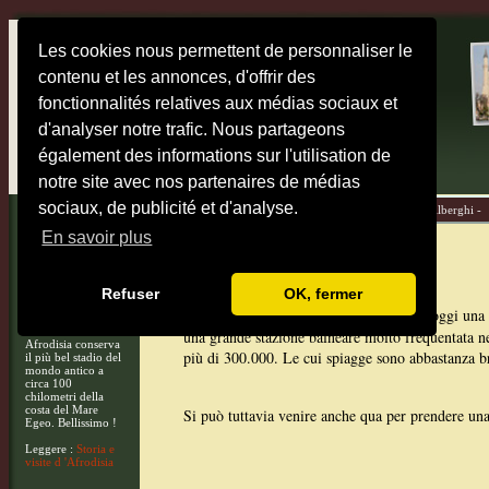
Les cookies nous permettent de personnaliser le
contenu et les annonces, d'offrir des
fonctionnalités relatives aux médias sociaux et
d'analyser notre trafic. Nous partageons
également des informations sur l'utilisation de
notre site avec nos partenaires de médias
sociaux, de publicité et d'analyse.
Home -
Mappe -
Destinazioni -
Diari di viaggio -
Alberghi -
En savoir plus
Marmaris
Refuser
OK, fermer
Marmaris
le cui origini sono antichi, è oggi una 
una grande stazione balneare molto frequentata ne
Afrodisia conserva
più di 300.000. Le cui spiagge sono abbastanza br
il più bel stadio del
mondo antico a
circa 100
chilometri della
costa del Mare
Si può tuttavia venire anche qua per prendere una
Egeo. Bellissimo !
Leggere :
Storia e
visite d 'Afrodisia