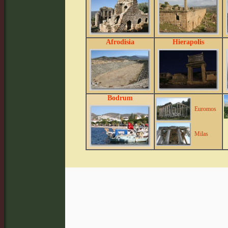
Afrodisia
Hierapolis
Bodrum
Euromos
Milas